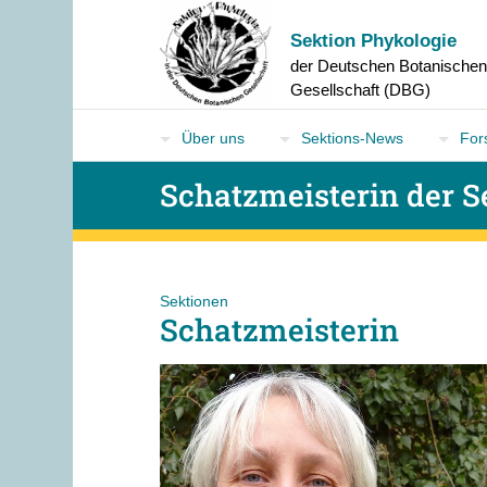
Sektion Phykologie
der Deutschen Botanische
Gesellschaft (DBG)
Über uns
Sektions-News
For
Schatzmeisterin der S
Sektionen
Schatzmeisterin