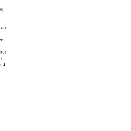
ng
 an
en
itut
n
und