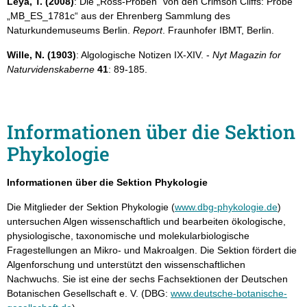
Leya, T. (2008)
: Die „Ross-Proben“ von den Crimson Cliffs: Probe
„MB_ES_1781c“ aus der Ehrenberg Sammlung des
Naturkundemuseums Berlin.
Report
. Fraunhofer IBMT, Berlin.
Wille, N. (1903)
: Algologische Notizen IX-XIV. -
Nyt Magazin for
Naturvidenskaberne
41
: 89-185.
Informationen über die Sektion
Phykologie
Informationen über die Sektion Phykologie
Die Mitglieder der Sektion Phykologie (
www.dbg-phykologie.de
)
untersuchen Algen wissenschaftlich und bearbeiten ökologische,
physiologische, taxonomische und molekularbiologische
Fragestellungen an Mikro- und Makroalgen. Die Sektion fördert die
Algenforschung und unterstützt den wissenschaftlichen
Nachwuchs. Sie ist eine der sechs Fachsektionen der Deutschen
Botanischen Gesellschaft e. V. (DBG:
www.deutsche-botanische-