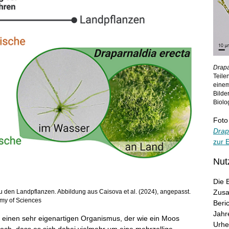
Drapa
Teile
einem
Bilde
Biolo
Foto
Drap
zur 
Nut
Die 
u den Landpflanzen. Abbildung aus Caisova et al. (2024), angepasst.
Zusa
emy of Sciences
Beri
Jahr
 einen sehr eigenartigen Organismus, der wie ein Moos
Urhe
ch, dass es sich dabei vielmehr um eine mehrzellige