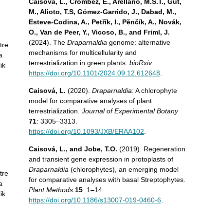
Caisová, L., Crombez, E., Arellano, M.S.T., Gut,
M., Alioto, T.S, Gómez-Garrido, J., Dabad, M.,
Esteve-Codina, A., Petřík, I., Pěnčík, A., Novák,
O., Van de Peer, Y., Vicoso, B., and Friml, J.
(2024). The
Draparnaldia
genome: alternative
tre
mechanisms for multicellularity and
a
terrestrialization in green plants.
bioRxiv
.
ik
https://doi.org/10.1101/2024.09.12.612648
.
Caisová, L.
(2020).
Draparnaldia
: A chlorophyte
model for comparative analyses of plant
terrestrialization.
Journal of Experimental Botany
71
: 3305–3313.
https://doi.org/10.1093/JXB/ERAA102
.
Caisová, L., and Jobe, T.O.
(2019). Regeneration
and transient gene expression in protoplasts of
Draparnaldia
(chlorophytes), an emerging model
tre
for comparative analyses with basal Streptophytes.
a
Plant Methods
15
: 1–14.
ik
https://doi.org/10.1186/s13007-019-0460-6
.