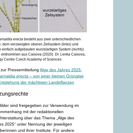
rnaldia erecta
besteht aus zwei unterschiedlichen
n: dem verzweigten oberen Zellsystem (links) und
 einfach aufgebauten wurzelartigen System (rechts).
r entnommen aus Caisova (2020). Dr. Lenka Caisova,
gy Centre Czech Academy of Sciences
 zur Pressemitteilung
Alge des Jahres 2025:
arnaldia erecta
– von einer kleinen Grünalge
Entstehung der mächtigen Landpflanzen
zungsrechte
Bilder sind freigegeben zur Verwendung im
mmenhang mit der redaktionellen
chterstattung über das Thema „Alge des
es 2025“ unter Nennung der jeweiligen
berinnen und ihrer Institute. Für andere