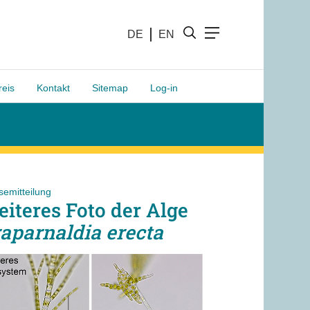
DE
EN
reis
Kontakt
Sitemap
Log-in
semitteilung
iteres Foto der Alge
aparnaldia erecta