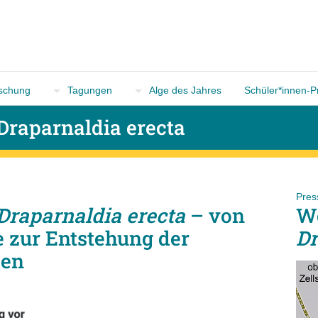
n
schung
Tagungen
Alge des Jahres
Schüler*innen-P
 Draparnaldia erecta
Pres
Draparnaldia erecta
– von
We
e zur Entstehung der
Dr
zen