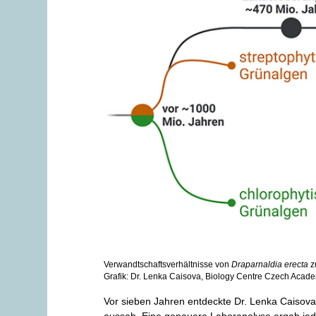
Verwandtschaftsverhältnisse von
Draparnaldia erecta
z
Grafik: Dr. Lenka Caisova, Biology Centre Czech Acad
Vor sieben Jahren entdeckte Dr. Lenka Caisova
aussah. Eine genauere Laboranalyse ergab jedo