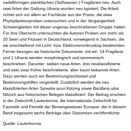
nadelförmigen planktischen (Süßwasser-) Fragilarien neu. Auch
zwei Arten der Gattung
Ulnaria
wurden neu typisiert. Die Arbeit
richtet sich vor allem an Fachleute aus der Praxis, die etwa
Phytoplanktonproben untersuchen und in der Vergangenheit
Schwierigkeiten mit dieser ungenau beschriebenen Gruppe hatten.
Für ihre Übersicht untersuchten die Autoren Proben von mehr als
20 Seen und Flüssen in Deutschland, vorwiegend in Sachsen, die
sie anschließend mit Licht- bzw. Elektronenmikroskop bestimmten.
Ferner bezogen sie historische Dokumente mit ein. 14
Fragilaria
und 1
Ulnaria
werden morphologisch und taxonomisch
beschrieben. Darunter: sieben neue Arten, drei neuklassifizierte
und zwei zwar früher beschriebene, aber kaum bekannte Arten.
Dazu werden auch ein Bestimmungsschlüssel und
Bestimmungshilfen vorgestellt. Zusätzlich werden die neu
klassifizierten Arten
Synedra acus
Kützing sowie
Bacillaria ulna
Nitzsch aus historischen Belegen klassifiziert. Der Beitrag erschien
in der Zeitschrift
Lauterbornia
, die internationale Zeitschrift für
Faunistik und Floristik der Binnengewässer Europas, die in diesem
Band insgesamt sechs Beiträge über Diatomeen veröffentlichte.
Quelle: Lauterbornia