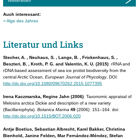
Weiterlesen
Auch interessant:
Alge des Jahres
Literatur und Links
Stecher, A. , Neuhaus, S. , Lange, B. , Frickenhaus, S. ,
Beszteri, B. , Kroth, P. G. and Valentin, K. U. (2015)
: rRNA and
rDNA based assessment of sea ice protist biodiversity from the
central Arctic Ocean,
European Journal of Phycology
, DOI:
http://dx.doi.org/10.1080/09670262.2015.1077395
Irena Kaczmarska, Regine Jahn (2006)
: Taxonomic appraisal of
Melosira arctica Dickie and description of a new variety
(Bacillariophyta).
Botanica Marina
49
(2006): 151–164. doi:
http://dx.doi.org/10.1515/BOT.2006.020
Antje Boetius, Sebastian Albrecht, Karel Bakker, Christina
Bienhold, Janine Felden, Mar Fernández-Méndez, Stefan