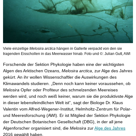
Viele einzellige
Melosira arctica
hängen in Gallerte verpackt von den sie
tragenden Eisschollen in das Meerwasser hinab. Foto und ©: Julian Gutt, AWI
Forschende der Sektion Phykologie haben eine der wichtigsten
Algen des Arktischen Ozeans,
Melosira arctica
, zur Alge des Jahres
gekürt. An ihr wollen Wissenschaftler die Auswirkungen des
Klimawandels studieren. „Denn noch kann keiner voraussehen, ob
Melosira
Opfer oder Profiteur des schmelzenden Meereises
werden wird, und noch weiß keiner, warum sie die produktivste Alge
in dieser lebensfeindlichen Welt ist“, sagt der Biologe Dr. Klaus
Valentin vom Alfred-Wegener-Institut, Helmholtz-Zentrum für Polar-
und Meeresforschung (AWI). Er ist Mitglied der Sektion Phykologie
der Deutschen Botanischen Gesellschaft (DBG), in der all jene
Algenforscher organisiert sind, die
Melosira
zur
Alge des Jahres
2016 gewählt haben.