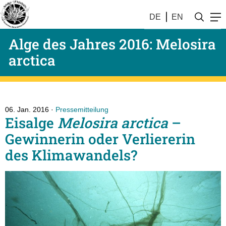
DE
EN
Alge des Jahres 2016: Melosira
arctica
06. Jan. 2016
Pressemitteilung
Eisalge
Melosira arctica
–
Gewinnerin oder Verliererin
des Klimawandels?