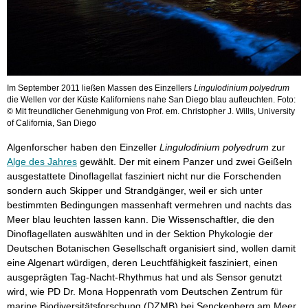
Im September 2011 ließen Massen des Einzellers
Lingulodinium polyedrum
die Wellen vor der Küste Kaliforniens nahe San Diego blau aufleuchten. Foto:
© Mit freundlicher Genehmigung von Prof. em. Christopher J. Wills, University
of California, San Diego
Algenforscher haben den Einzeller
Lingulodinium polyedrum
zur
Alge des Jahres
gewählt. Der mit einem Panzer und zwei Geißeln
ausgestattete Dinoflagellat fasziniert nicht nur die Forschenden
sondern auch Skipper und Strandgänger, weil er sich unter
bestimmten Bedingungen massenhaft vermehren und nachts das
Meer blau leuchten lassen kann. Die Wissenschaftler, die den
Dinoflagellaten auswählten und in der Sektion Phykologie der
Deutschen Botanischen Gesellschaft organisiert sind, wollen damit
eine Algenart würdigen, deren Leuchtfähigkeit fasziniert, einen
ausgeprägten Tag-Nacht-Rhythmus hat und als Sensor genutzt
wird, wie PD Dr. Mona Hoppenrath vom Deutschen Zentrum für
marine Biodiversitätsforschung (DZMB) bei Senckenberg am Meer