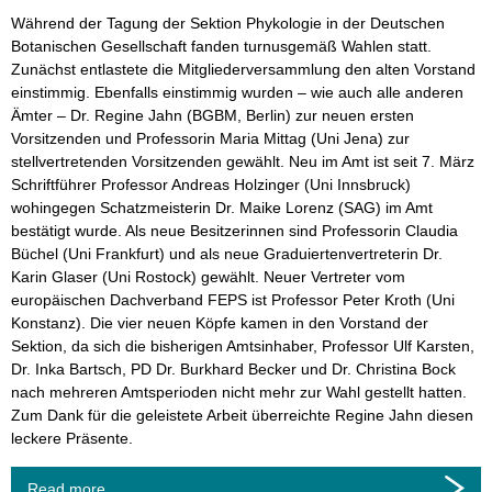
Während der Tagung der Sektion Phykologie in der Deutschen
Botanischen Gesellschaft fanden turnusgemäß Wahlen statt.
Zunächst entlastete die Mitgliederversammlung den alten Vorstand
einstimmig. Ebenfalls einstimmig wurden – wie auch alle anderen
Ämter – Dr. Regine Jahn (BGBM, Berlin) zur neuen ersten
Vorsitzenden und Professorin Maria Mittag (Uni Jena) zur
stellvertretenden Vorsitzenden gewählt. Neu im Amt ist seit 7. März
Schriftführer Professor Andreas Holzinger (Uni Innsbruck)
wohingegen Schatzmeisterin Dr. Maike Lorenz (SAG) im Amt
bestätigt wurde. Als neue Besitzerinnen sind Professorin Claudia
Büchel (Uni Frankfurt) und als neue Graduiertenvertreterin Dr.
Karin Glaser (Uni Rostock) gewählt. Neuer Vertreter vom
europäischen Dachverband FEPS ist Professor Peter Kroth (Uni
Konstanz). Die vier neuen Köpfe kamen in den Vorstand der
Sektion, da sich die bisherigen Amtsinhaber, Professor Ulf Karsten,
Dr. Inka Bartsch, PD Dr. Burkhard Becker und Dr. Christina Bock
nach mehreren Amtsperioden nicht mehr zur Wahl gestellt hatten.
Zum Dank für die geleistete Arbeit überreichte Regine Jahn diesen
leckere Präsente.
Read more