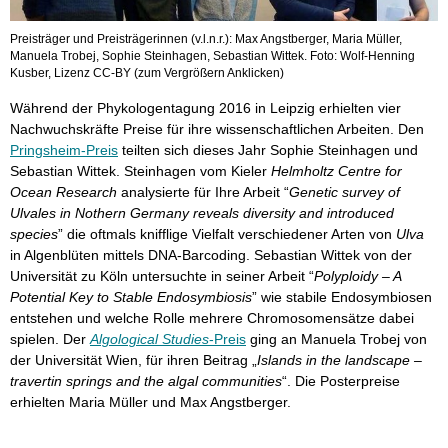
Preisträger und Preisträgerinnen (v.l.n.r.): Max Angstberger, Maria Müller,
Manuela Trobej, Sophie Steinhagen, Sebastian Wittek. Foto: Wolf-Henning
Kusber, Lizenz CC-BY (zum Vergrößern Anklicken)
Während der Phykologentagung 2016 in Leipzig erhielten vier
Nachwuchskräfte Preise für ihre wissenschaftlichen Arbeiten. Den
Pringsheim-Preis
teilten sich dieses Jahr Sophie Steinhagen und
Sebastian Wittek. Steinhagen vom Kieler
Helmholtz Centre for
Ocean Research
analysierte für Ihre Arbeit “
Genetic survey of
Ulvales in Nothern Germany reveals diversity and introduced
species
” die oftmals knifflige Vielfalt verschiedener Arten von
Ulva
in Algenblüten mittels DNA-Barcoding. Sebastian Wittek von der
Universität zu Köln untersuchte in seiner Arbeit “
Polyploidy – A
Potential Key to Stable Endosymbiosis
” wie stabile Endosymbiosen
entstehen und welche Rolle mehrere Chromosomensätze dabei
spielen. Der
Algological Studies
-Preis
ging an Manuela Trobej von
der Universität Wien, für ihren Beitrag „
Islands in the landscape –
travertin springs and the algal communities
“. Die Posterpreise
erhielten Maria Müller und Max Angstberger.