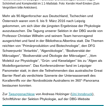
Schönheit und Komplexität im 1:1-Maßstab. Foto: Kerstin Hoef-Emden (Zum
Vergrößern bitte Anklicken).
Mehr als 90 Algenforscher aus Deutschland, Tschechien und
Österreich waren vom 6. bis 9. März 2016 nach Leipzig
gekommen, um sich über die jüngsten Ergebnisse der Phykologie
auszutauschen. Die Tagung unserer Sektion in der DBG wurde von
Professor Christian Wilhelm und seinem Team hervorragend
ausgerichtet und fand in der Bibliotheca Albertina statt. Die Themen
reichten von “Primärproduktion und Biotechnologie”, den DFG
Schwerpunkt “Antarktis”, “Algenökologie”, “Biodiversität der
Mikroalgen”, “Biodiversität und Ökologie der Mikroalgen”, „Vom
Molekül zur Physiologie“, “Grün- und Kieselalgen” bis zu “Algen als
Modellorganismen”. Das Konferenzdinner fand im Leipziger
Panometer statt, in dem die Teilnehmenden das australische Great
Barrier Reef als verdichtete Szenerie der Unterwasserwelt des
Korallenriffs vor der Nordostküste Australiens im 360°-Panorama
bestaunen konnten.
Zur
Tagungsnachlese
von Andreas Holzinger (
Uni Innsbruck
),
Schriftführer der Sektion Phykologie, auf der DBG-Website