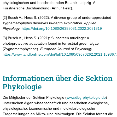
physiologischen und beschreibenden Botanik. Leipzig: A.
Förstnersche Buchhandlung (Arthur Felix).
[2] Busch A., Hess S. (2022): A diverse group of underappreciated
zygnematophytes deserves in-depth exploration.
Applied
Phycology
:
https://doi.org/10.1080/26388081.2022.2081819
[3] Busch A., Hess S. (2021): Sunscreen mucilage: a
photoprotective adaptation found in terrestrial green algae
(Zygnematophyceae).
European Journal of Phycology
.
https://www.tandfonline.com/doi/full/10.1080/09670262.2021.189867
Informationen über die Sektion
Phykologie
Die Mitglieder der Sektion Phykologie (
www.dbg-phykologie.de
)
untersuchen Algen wissenschaftlich und bearbeiten ökologische,
physiologische, taxonomische und molekularbiologische
Fragestellungen an Mikro- und Makroalgen. Die Sektion fördert die